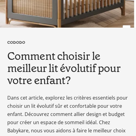
en
tant
que
parents
pour
votre
CODODO
enfant,
Comment choisir le
pour
la
meilleur lit évolutif pour
grossesse
votre enfant?
de
maman
au
Dans cet article, explorez les critères essentiels pour
bain
choisir un lit évolutif sûr et confortable pour votre
avec
enfant. Découvrez comment allier design et budget
Papa.
Meilleurs
pour créer un espace de sommeil idéal. Chez
prix
Babykare, nous vous aidons à faire le meilleur choix
sur