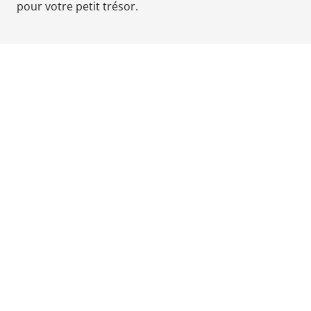
pour votre petit trésor.
Babyphones,
coussins
maternité
et
ciel
de
lit