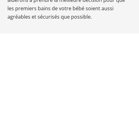
aiderons à prendre la meilleure décision pour que
Babyphones,
les premiers bains de votre bébé soient aussi
coussins
agréables et sécurisés que possible.
maternité
et
ciel
de
lit