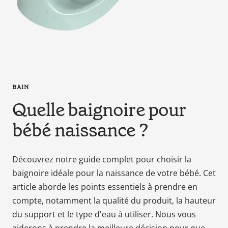
en
tant
que
parents
pour
votre
enfant,
BAIN
pour
Quelle baignoire pour
la
grossesse
bébé naissance ?
de
maman
au
Découvrez notre guide complet pour choisir la
bain
baignoire idéale pour la naissance de votre bébé. Cet
avec
article aborde les points essentiels à prendre en
Papa.
compte, notamment la qualité du produit, la hauteur
Meilleurs
du support et le type d'eau à utiliser. Nous vous
prix
sur