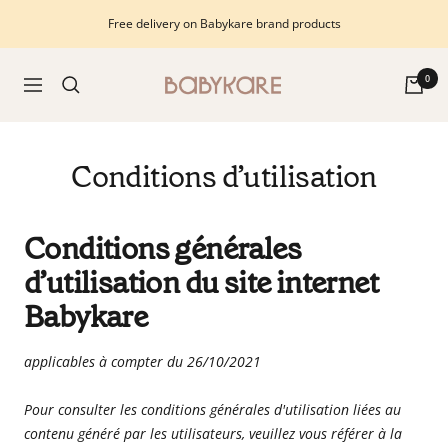
Passer
Free delivery on Babykare brand products
au
contenu
Babykare
0
Navigation
-
pour
la
Conditions d’utilisation
Chambre
bébé,
petite-
Conditions générales
enfance
et
d’utilisation du site internet
puériculture.
Babykare
Tout
ce
applicables à compter du
26/10/2021
dont
vous
Pour consulter les conditions générales d'utilisation liées au
avez
contenu généré par les utilisateurs, veuillez vous référer à la
besoin