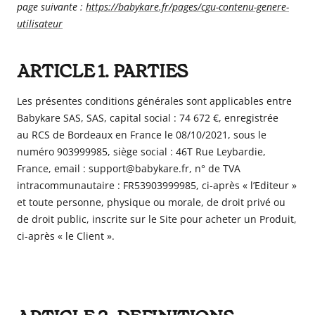
page suivante :
https://babykare.fr/pages/cgu-contenu-genere-
en
utilisateur
tant
que
parents
ARTICLE 1. PARTIES
pour
votre
Les présentes conditions générales sont applicables entre
enfant,
Babykare SAS
,
SAS
, capital social :
74 672
€, enregistrée
pour
au RCS de
Bordeaux
en
France
le
08/10/2021
, sous le
la
numéro
903999985
, siège social :
46T Rue Leybardie
,
grossesse
France
, email : support
@babykare.fr
, n° de TVA
de
intracommunautaire :
FR53903999985
, ci-après « l’Editeur »
maman
et toute personne, physique ou morale, de droit privé ou
au
de droit public, inscrite sur le Site pour acheter un Produit,
bain
ci-après « le Client ».
avec
Papa.
Meilleurs
prix
sur