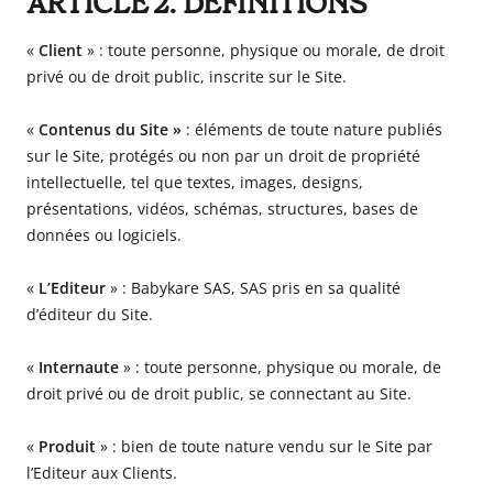
ARTICLE 2. DEFINITIONS
Babyphones,
«
Client
» : toute personne, physique ou morale, de droit
coussins
privé ou de droit public, inscrite sur le Site.
maternité
et
«
Contenus du Site »
: éléments de toute nature publiés
ciel
sur le Site, protégés ou non par un droit de propriété
de
intellectuelle, tel que textes, images, designs,
lit
présentations, vidéos, schémas, structures, bases de
données ou logiciels.
«
L’Editeur
» :
Babykare SAS
,
SAS
pris en sa qualité
d’éditeur du Site.
«
Internaute
» : toute personne, physique ou morale, de
droit privé ou de droit public, se connectant au Site.
«
Produit
» : bien de toute nature vendu sur le Site par
l’Editeur aux Clients.