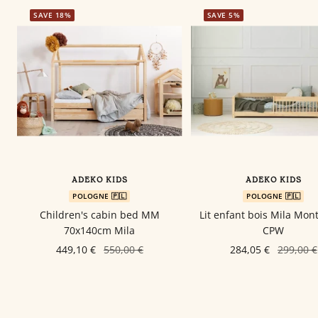
SAVE 18%
SAVE 5%
ADEKO KIDS
ADEKO KIDS
POLOGNE 🇵🇱
POLOGNE 🇵🇱
Children's cabin bed MM
Lit enfant bois Mila Mon
70x140cm Mila
CPW
449,10 €
550,00 €
284,05 €
299,00 €