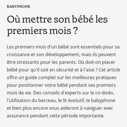
en
BABYPHONE
tant
Où mettre son bébé les
que
parents
premiers mois ?
pour
votre
enfant,
Les premiers mois d'un bébé sont essentiels pour sa
pour
croissance et son développement, mais ils peuvent
la
être stressants pour les parents. Où doit-on placer
grossesse
bébé pour qu'il soit en sécurité et à l'aise ? Cet article
de
offre un guide complet sur les meilleures pratiques
maman
pour positionner votre bébé pendant ses premiers
au
mois de vie. Des conseils d'experts sur le co-dodo,
bain
avec
l'utilisation du berceau, le lit évolutif, le babyphone
Papa.
et bien plus encore vous aideront à naviguer avec
Meilleurs
assurance pendant cette période importante.
prix
sur