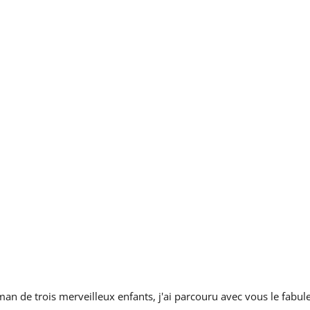
Meilleurs
prix
sur
Babyphones,
coussins
maternité
et
ciel
de
lit
an de trois merveilleux enfants, j'ai parcouru avec vous le fabu