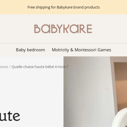
Free shipping for Babykare brand products
Babykare
-
pour
la
Baby bedroom
Motricity & Montessori Games
Chambre
bébé,
sesse
Quelle chaise haute bébé 4 mois ?
petite-
enfance
et
puériculture.
Tout
ce
ute
dont
vous
avez