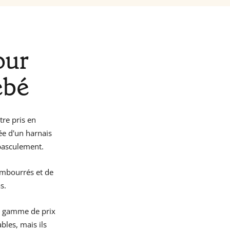
our
ébé
tre pris en
tée d'un harnais
 basculement.
embourrés et de
s.
rge gamme de prix
bles, mais ils