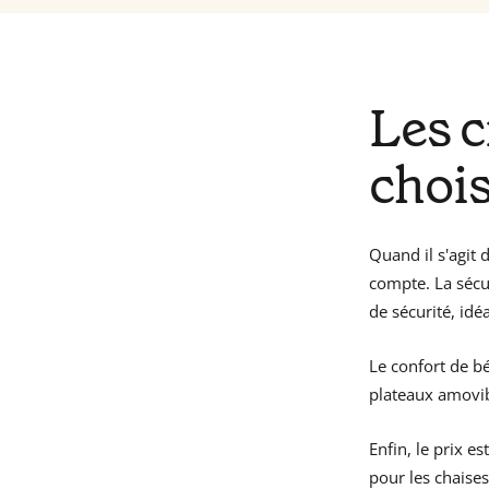
Les c
chois
Quand il s'agit 
compte. La sécur
de sécurité, idé
Le confort de b
plateaux amovibl
Enfin, le prix e
pour les chaise