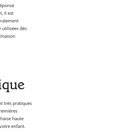
 réponse
 il est
néralement
 utilisées dès
linaison
ique
t très pratiques
premières
chaise haute
votre enfant.