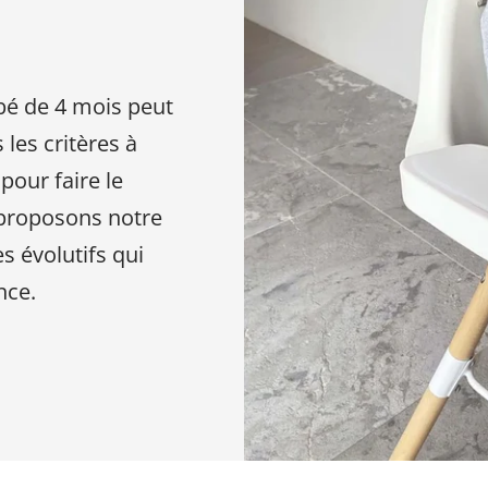
besoin
en
tant
bé de 4 mois peut
que
 les critères à
parents
pour
 pour faire le
votre
 proposons notre
enfant,
s évolutifs qui
pour
la
nce.
grossesse
de
maman
au
bain
avec
Papa.