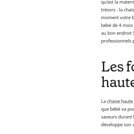
qu'est la matern
trésors : la ch
moment votre bo
bébé de 4 mois ?
au bon endroit 
professionnels 
Les 
haut
La
chaise haute
que bébé va pouv
saveurs durant l
développe son a