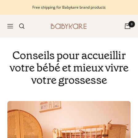
Skip
Free shipping for Babykare brand products
to
content
Babykare
0
Navigation
-
pour
la
Conseils pour accueillir
Chambre
bébé,
votre bébé et mieux vivre
petite-
votre grossesse
enfance
et
puériculture.
Tout
ce
dont
vous
avez
besoin