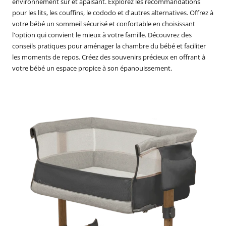
environnement sûr et apaisant. Explorez les recommandations
Babyphones,
pour les lits, les couffins, le cododo et d'autres alternatives. Offrez à
coussins
votre bébé un sommeil sécurisé et confortable en choisissant
l'option qui convient le mieux à votre famille. Découvrez des
maternité
conseils pratiques pour aménager la chambre du bébé et faciliter
et
les moments de repos. Créez des souvenirs précieux en offrant à
ciel
votre bébé un espace propice à son épanouissement.
de
lit