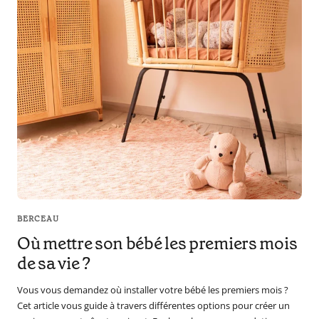
en
tant
que
parents
pour
votre
enfant,
pour
la
grossesse
de
maman
au
BERCEAU
bain
Où mettre son bébé les premiers mois
avec
de sa vie ?
Papa.
Meilleurs
Vous vous demandez où installer votre bébé les premiers mois ?
prix
Cet article vous guide à travers différentes options pour créer un
sur