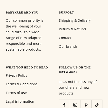
Babyphones,
coussins
BABYKARE AND YOU
SUPPORT
maternité
Our common priority is
Shipping & Delivery
et
the well-being of your
ciel
Return & Refund
child through a wide
de
range of new adapted,
Contact
lit
responsible and more
Our brands
sustainable products.
WHAT YOU NEED TO READ
FOLLOW US ON THE
NETWORKS
Privacy Policy
so as not to miss any of
Terms & Conditions
our offers and new
Terms of use
products
Legal information