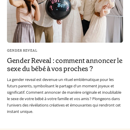
en
tant
que
parents
pour
votre
enfant,
GENDER REVEAL
pour
Gender Reveal : comment annoncer le
la
sexe du bébé à vos proches ?
grossesse
de
La gender reveal est devenue un rituel emblématique pour les
maman
futurs parents, symbolisant le partage d'un moment joyeux et
au
significatif. Comment annoncer de manière originale et inoubliable
bain
le sexe de votre bébé à votre famille et vos amis ? Plongeons dans
avec
l'univers des révélations créatives et émouvantes qui rendront cet
Papa.
instant unique.
Meilleurs
prix
sur