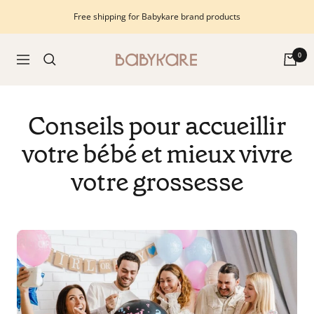
Skip
Free shipping for Babykare brand products
to
content
Babykare
0
Navigation
-
pour
la
Conseils pour accueillir
Chambre
bébé,
votre bébé et mieux vivre
petite-
votre grossesse
enfance
et
puériculture.
Tout
ce
dont
vous
avez
besoin