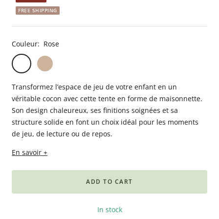
Babyphones,
FREE SHIPPING
coussins
maternité
Couleur:
Rose
et
ciel
Rose
Beige
Jaune
de
lit
Transformez l’espace de jeu de votre enfant en un
véritable cocon avec cette tente en forme de maisonnette.
Son design chaleureux, ses finitions soignées et sa
structure solide en font un choix idéal pour les moments
de jeu, de lecture ou de repos.
En savoir +
ADD TO CART
In stock