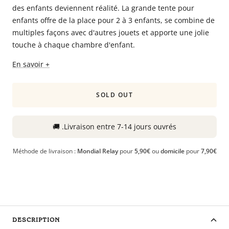
des enfants deviennent réalité. La grande tente pour
Babyphones,
enfants offre de la place pour 2 à 3 enfants, se combine de
coussins
multiples façons avec d'autres jouets et apporte une jolie
maternité
touche à chaque chambre d'enfant.
et
ciel
En savoir +
de
lit
SOLD OUT
🚚
.
Livraison entre
7-14 jours ouvrés
Méthode de livraison :
Mondial Relay
pour
5,90€
ou
domicile
pour
7,90€
DESCRIPTION