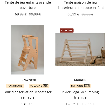
Tente de jeu enfants grande
Tente maison de jeu
ouverture
d'intérieur coton pour enfant
69,99 €
99,99 €
66,99 €
99,99 €
SAVE 5%
LUNATOYS
LEG&GO
HANDMADE
POLOGNE 🇵🇱
LETTONIE 🇱🇻
Tour d'observation Montessori
Pikler Leg&Go climbing
réglable
triangle
131,00 €
128,25 €
135,00 €