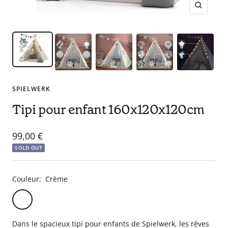
en
Zoom
tant
que
parents
pour
votre
enfant,
SPIELWERK
pour
la
Tipi pour enfant 160x120x120cm
grossesse
de
Sale
99,00 €
maman
SOLD OUT
price
au
bain
avec
Couleur:
Crème
Papa.
Crème
Rose
Gris
Meilleurs
prix
Dans le spacieux tipi pour enfants de Spielwerk, les rêves
sur