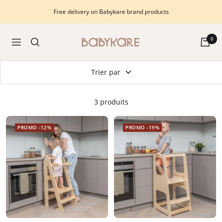
Passer
Free delivery on Babykare brand products
au
contenu
Babykare
0
Navigation
-
pour
Trier par
la
Chambre
bébé,
3 produits
petite-
enfance
PROMO -12%
PROMO -19%
et
puériculture.
Tout
ce
dont
vous
avez
besoin