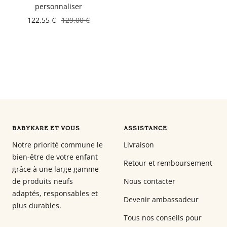
personnaliser
Babyphones,
122,55 €
129,00 €
coussins
maternité
et
ciel
de
lit
BABYKARE ET VOUS
ASSISTANCE
Notre priorité commune le
Livraison
bien-être de votre enfant
Retour et remboursement
grâce à une large gamme
de produits neufs
Nous contacter
adaptés, responsables et
Devenir ambassadeur
plus durables.
Tous nos conseils pour