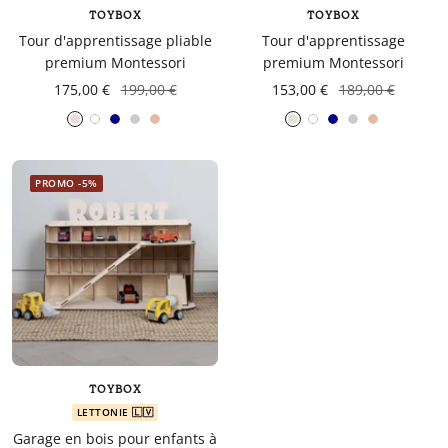
en
TOYBOX
TOYBOX
tant
Tour d'apprentissage pliable
Tour d'apprentissage
que
premium Montessori
premium Montessori
parents
175,00 €
199,00 €
153,00 €
189,00 €
pour
Blanc
Navy
Gris
Pink
Blanc
Navy
Gris
Pink
votre
clair
clair
enfant,
pour
PROMO -5%
la
grossesse
de
maman
au
bain
avec
Papa.
TOYBOX
Meilleurs
LETTONIE 🇱🇻
prix
Garage en bois pour enfants à
sur