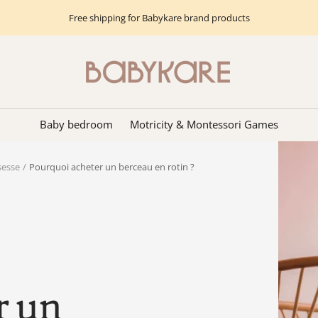
Free shipping for Babykare brand products
Babykare
-
pour
la
Baby bedroom
Motricity & Montessori Games
Chambre
bébé,
sesse
Pourquoi acheter un berceau en rotin ?
petite-
enfance
et
puériculture.
Tout
ce
dont
r un
vous
avez