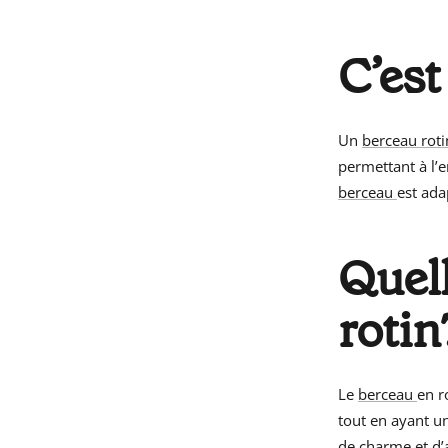
C’est
Un
berceau roti
permettant à l’e
berceau
est ada
Quell
rotin
Le
berceau
en r
tout en ayant u
de charme et d