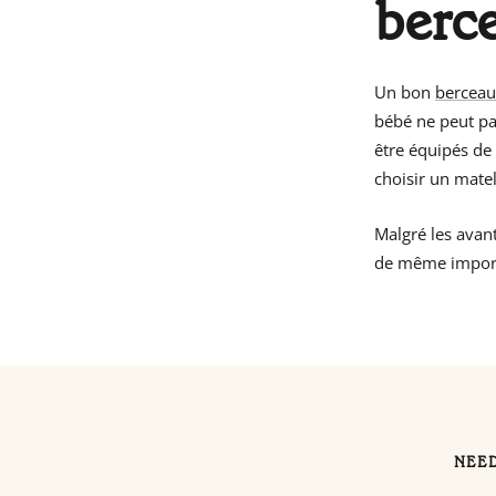
berce
Un bon
bercea
bébé ne peut p
être équipés de 
choisir un mate
Malgré les avan
de même importan
NEED