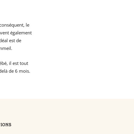
 conséquent, le
oivent également
déal est de
mmeil.
bé, il est tout
 delà de 6 mois.
TIONS