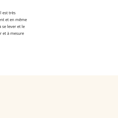
l est très
ement et en même
 se lever et le
ur et à mesure