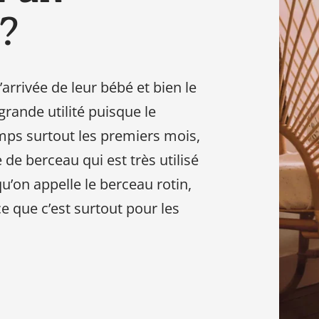
 ?
besoin
en
tant
que
arrivée de leur bébé et bien le
parents
grande utilité puisque le
pour
votre
mps surtout les premiers mois,
enfant,
de berceau qui est très utilisé
pour
qu’on appelle le berceau rotin,
la
grossesse
e que c’est surtout pour les
de
maman
au
bain
avec
Papa.