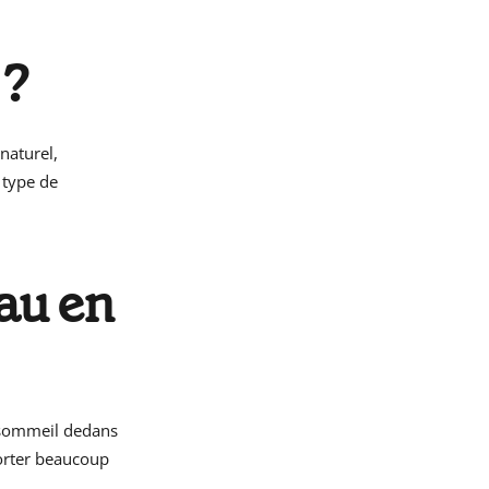
 ?
naturel,
 type de
eau en
n sommeil dedans
porter beaucoup