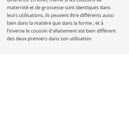
Babyphones,
maternité et de grossesse
sont
identiques dans
coussins
leurs utilisations, ils peuvent être différents aussi
maternité
bien dans la matière que dans la forme ; et à
et
l’inverse le coussin d'allaitement est bien différent
ciel
des deux premiers dans son utilisation.
de
lit