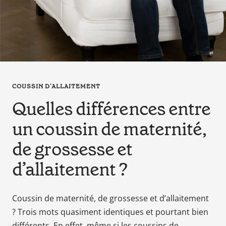
en
tant
que
parents
pour
votre
enfant,
COUSSIN D'ALLAITEMENT
pour
Quelles différences entre
la
grossesse
un coussin de maternité,
de
maman
de grossesse et
au
d’allaitement ?
bain
avec
Papa.
Coussin de maternité, de grossesse et d’allaitement
Meilleurs
? Trois mots quasiment identiques et pourtant bien
prix
différents. En effet, même si les coussins de
sur