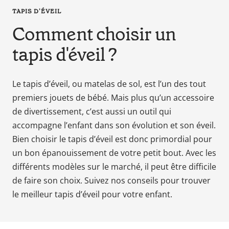
en
TAPIS D'ÉVEIL
tant
Comment choisir un
que
parents
tapis d'éveil ?
pour
votre
enfant,
Le tapis d’éveil, ou matelas de sol, est l’un des tout
pour
premiers jouets de bébé. Mais plus qu’un accessoire
la
de divertissement, c’est aussi un outil qui
grossesse
accompagne l’enfant dans son évolution et son éveil.
de
Bien choisir le tapis d’éveil est donc primordial pour
maman
un bon épanouissement de votre petit bout. Avec les
au
différents modèles sur le marché, il peut être difficile
bain
avec
de faire son choix. Suivez nos conseils pour trouver
Papa.
le meilleur tapis d’éveil pour votre enfant.
Meilleurs
prix
sur