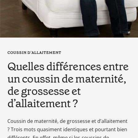
en
tant
que
parents
pour
votre
enfant,
COUSSIN D'ALLAITEMENT
pour
Quelles différences entre
la
grossesse
un coussin de maternité,
de
maman
de grossesse et
au
d’allaitement ?
bain
avec
Papa.
Coussin de maternité, de grossesse et d’allaitement
Meilleurs
? Trois mots quasiment identiques et pourtant bien
prix
différents. En effet, même si les coussins de
sur