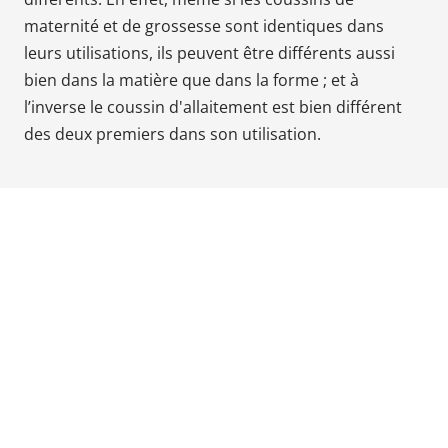
Babyphones,
maternité et de grossesse
sont
identiques dans
coussins
leurs utilisations, ils peuvent être différents aussi
maternité
bien dans la matière que dans la forme ; et à
et
l’inverse le coussin d'allaitement est bien différent
ciel
des deux premiers dans son utilisation.
de
lit